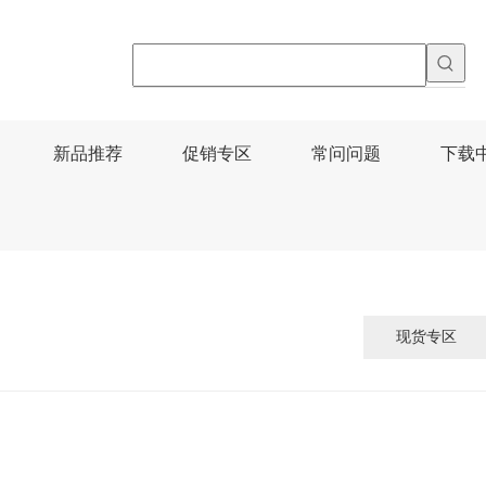
新品推荐
促销专区
常问问题
下载
现货专区