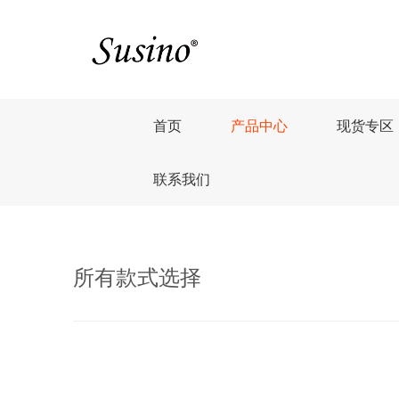
首页
产品中心
现货专区
联系我们
所有款式选择