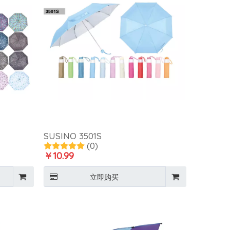
SUSINO 3501S
(0)
￥
10.99
立即购买