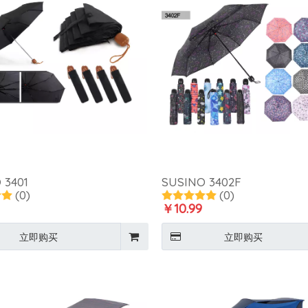
 3401
SUSINO 3402F
(0)
(0)
￥
10.99
立即购买
立即购买