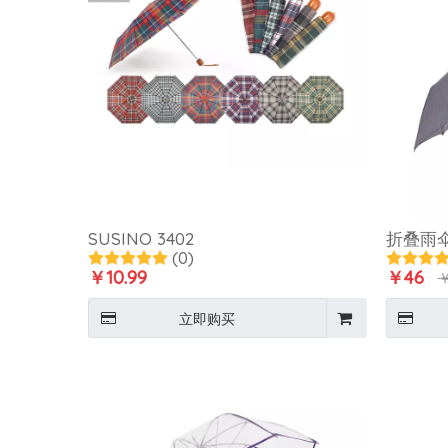
SUSINO 3402
折叠雨
(0)
￥
10.99
￥
46
立即购买