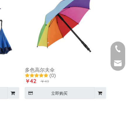
0595-85
master@
多色高尔夫伞
(0)
￥
42
￥
49
立即购买